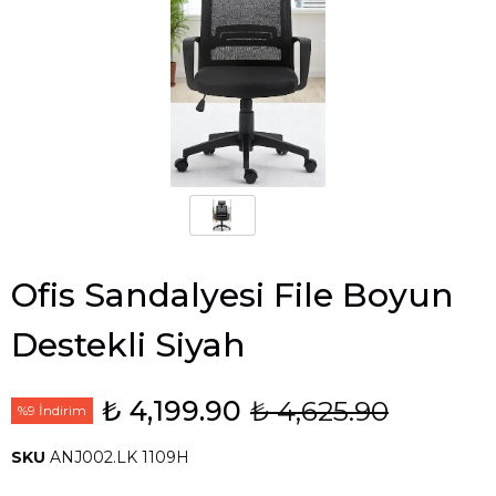
Ofis Sandalyesi File Boyun
Destekli Siyah
₺ 4,199.90
₺ 4,625.90
%9 İndirim
SKU
ANJ002.LK 1109H