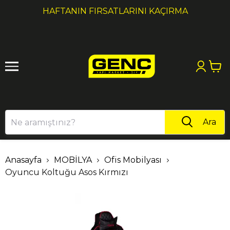
1
2
HAFTANIN FIRSATLARINI KAÇIRMA
Ara
Anasayfa
MOBİLYA
Ofis Mobilyası
Oyuncu Koltuğu Asos Kırmızı