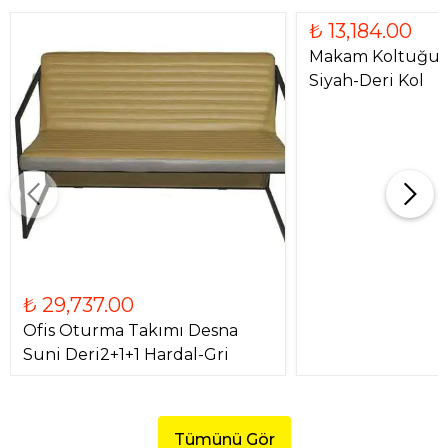
₺ 13,184.00
Makam Koltuğu 
Siyah-Deri Kol
₺ 29,737.00
Ofis Oturma Takımı Desna
Suni Deri2+1+1 Hardal-Gri
Tümünü Gör