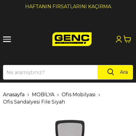
1
2
HAFTANIN FIRSATLARINI KAÇIRMA
Ara
Anasayfa
MOBİLYA
Ofis Mobilyası
Ofis Sandalyesi File Siyah