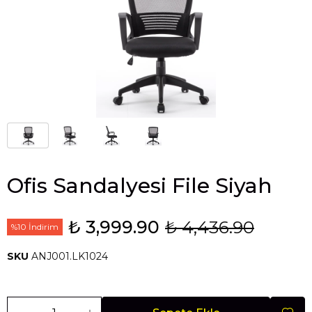
Ofis Sandalyesi File Siyah
₺ 3,999.90
₺ 4,436.90
%10 İndirim
SKU
ANJ001.LK1024