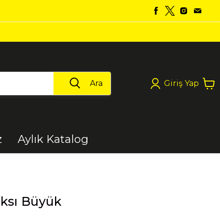
Ara
Giriş Yap
z
Aylık Katalog
Boya
aksı Büyük
Elektrikli Aletler