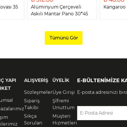
ovası 35
Alüminyum Çerçeveli
Kangaroo M
Askılı Mantar Pano 30*45
Tümünü Gör
E-BÜLTENİMİZE 
Ç YAPI
ALIŞVERİŞ
ÜYELİK
RKET
Sözleşmeler
Üye Girişi
E-posta adresinizi bır
umsal
Sipariş
Şİfremi
Takibi
Unuttum
azalarımız
E-Posta Adresi
Sıkça
Müşteri
işim
Sorulan
Hizmetleri
ilerimiz