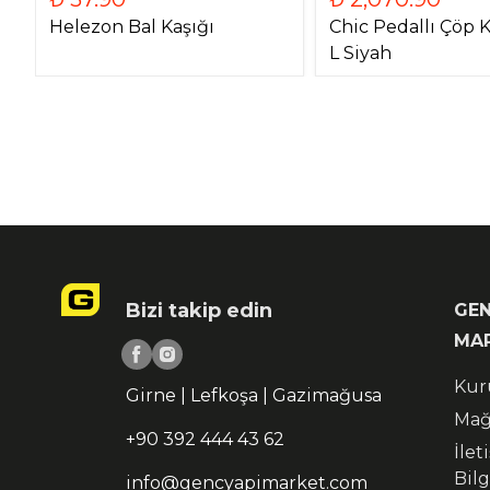
Helezon Bal Kaşığı
Chic Pedallı Çöp K
L Siyah
Bizi takip edin
GEN
MA
Kur
Girne | Lefkoşa | Gazimağusa
Mağ
+90 392 444 43 62
İlet
Bilg
info@gencyapimarket.com