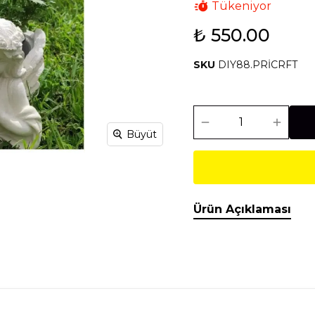
Tükeniyor
₺ 550.00
Isıtma Soğutma
Makineler
SKU
DIY88.PRİCRFT
Temel İnşaat
Tesisat
Malzemeleri
Malzemeleri
Büyüt
Ürün Açıklaması