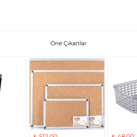
Öne Çıkanlar
₺ 512.00
₺ 48.00