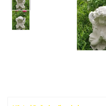
Ev Gereçleri
Hırdavat
Malzemeleri
Oto Aksesuar
Seramik
Yeni Ürün