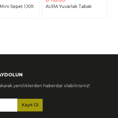
ini Sepet 1,10lt
AURA Yuvarlak Tabak
Kl
KAYDOLUN
akarak yeniliklerden haberdar olabilirsiniz!
Kayıt Ol