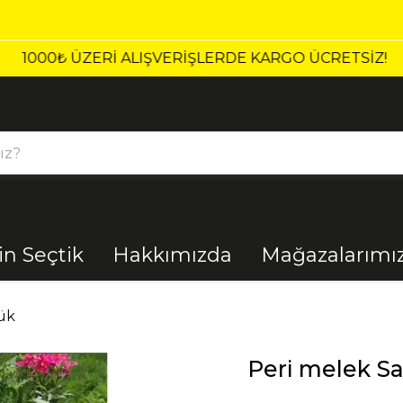
1000₺ ÜZERI ALIŞVERIŞLERDE KARGO ÜCRETSİZ!
çin Seçtik
Hakkımızda
Mağazalarımı
Bahçe
Banyo
ük
Peri melek S
El Aletleri
Elektrik
Malzemeleri