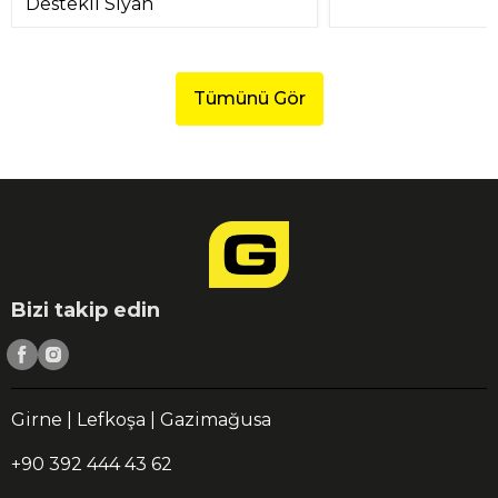
Destekli Siyah
Tümünü Gör
Bizi takip edin
Girne | Lefkoşa | Gazimağusa
+90 392 444 43 62