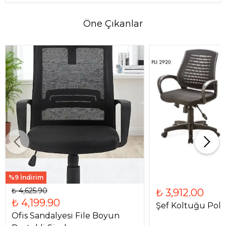
Öne Çıkanlar
%9 İndirim
₺ 4,625.90
₺ 3,912.00
₺ 4,199.90
Şef Koltuğu Poli
Ofis Sandalyesi File Boyun