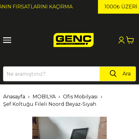
1
2
1000₺ ÜZERI ALIŞVERIŞLERDE KARGO ÜCRETSİZ!
Ara
Anasayfa
MOBİLYA
Ofis Mobilyası
Şef Koltuğu Fileli Noord Beyaz-Siyah