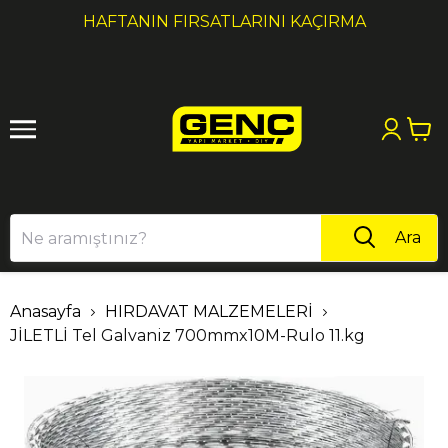
1
2
HAFTANIN FIRSATLARINI KAÇIRMA
Ara
Anasayfa
HIRDAVAT MALZEMELERİ
JİLETLİ Tel Galvaniz 700mmx10M-Rulo 11.kg