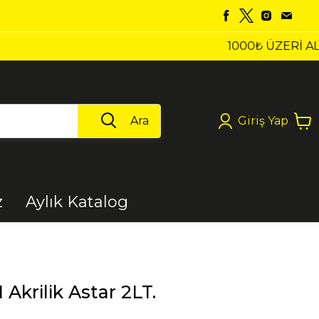
Ara
Giriş Yap
z
Aylık Katalog
Boya
Akrilik Astar 2LT.
Elektrikli Aletler