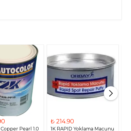
90
₺ 214.90
₺
 Copper Pearl 1.0
1K RAPID Yoklama Macunu
2K