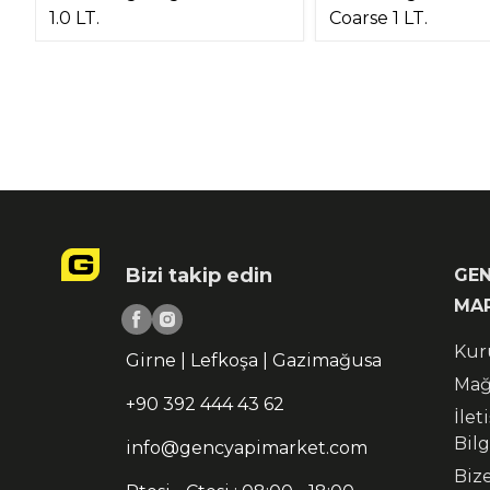
1.0 LT.
Coarse 1 LT.
Bizi takip edin
GEN
MA
Kur
Girne | Lefkoşa | Gazimağusa
Mağ
+90 392 444 43 62
İlet
Bilg
info@gencyapimarket.com
Biz