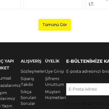
LT.
Tümünü Gör
E-BÜLTENİMİZE 
Ç YAPI
ALIŞVERİŞ
ÜYELİK
RKET
Sözleşmeler
Üye Girişi
E-posta adresinizi bır
umsal
Sipariş
Şİfremi
Takibi
Unuttum
azalarımız
E-Posta Adresi
Sıkça
Müşteri
işim
Sorulan
Hizmetleri
ilerimiz
Sorular
Bu site reCAPTCHA t
e Yazın