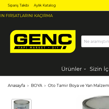
Sipariş Takibi
Aylık Katalog
Ürünler
Sizin İ
Ahşap
Aydınlatma
Anasayfa
BOYA
Oto Tamir Boya ve Yan Malzem
Dekorasyon
Demir Çelik
Ürünleri