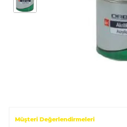
Ev Gereçleri
Hırdavat
Malzemeleri
Oto Aksesuar
Seramik
Yeni Ürün
Müşteri Değerlendirmeleri