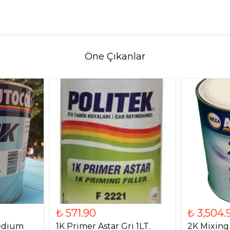
Öne Çıkanlar
₺ 571.90
₺ 3,504.
Medium
1K Primer Astar Gri 1LT.
2K Mixing