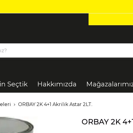
1000₺ ÜZERI ALIŞVERIŞLERDE KARGO ÜCRETSİZ!
çin Seçtik
Hakkımızda
Mağazalarımı
Bahçe
Banyo
eleri
ORBAY 2K 4+1 Akrilik Astar 2LT.
ORBAY 2K 4+1 
El Aletleri
Elektrik
Malzemeleri